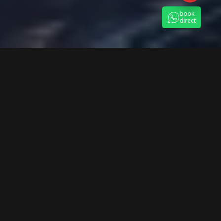
book
direct
UNIQUEMENT DES VOITURES NEUVES
Notre flotte
Notre société de transfert accorde une attention particulière à
sa flotte et à son personnel.
C’est pourquoi nous mettons à votre disposition uniquement
des voitures neuves ainsi que des chauffeurs expérimentés et
qualifiés, chacun d’eux disposant d’une attestation officielle
confirmant la réussite des cours de transport de personnel VIP.