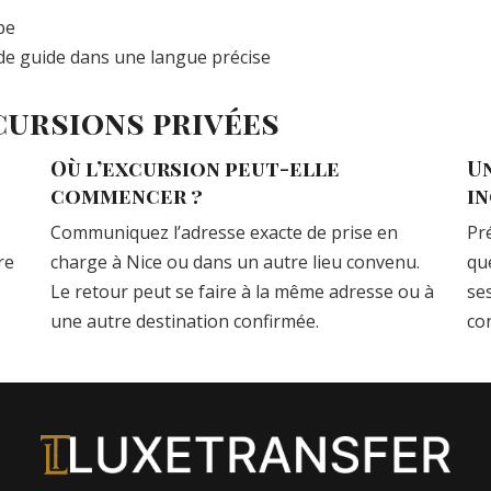
pe
u de guide dans une langue précise
cursions privées
Où l’excursion peut-elle
Un
commencer ?
in
Communiquez l’adresse exacte de prise en
Pr
re
charge à Nice ou dans un autre lieu convenu.
que
Le retour peut se faire à la même adresse ou à
se
une autre destination confirmée.
co