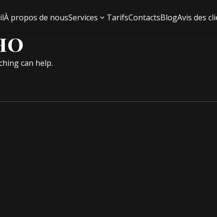
il
À propos de nous
Services
Tarifs
Contacts
Blog
Avis des cl
но
ching can help.