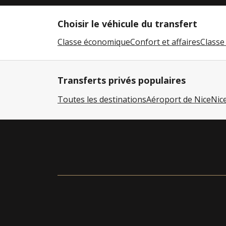
Choisir le véhicule du transfert
Classe économique
Confort et affaires
Class
Transferts privés populaires
Toutes les destinations
Aéroport de Nice
Nic