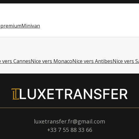
e premium
Minivan
e vers Cannes
Nice vers Monaco
Nice vers Antibes
Nice vers 
luxetransfer.fr@gmail.com
+33 7 55 88 33 66