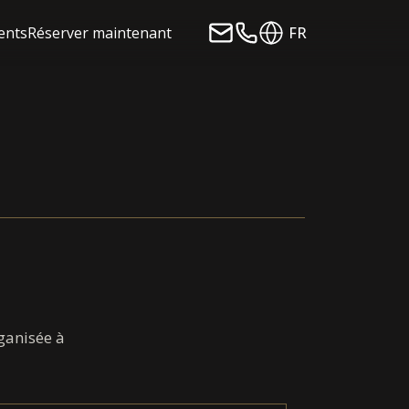
ients
Réserver maintenant
FR
rganisée à